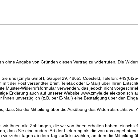
en ohne Angabe von Gründen diesen Vertrag zu widerrufen. Die Widerru
Sie uns (zmyle GmbH, Gaupel 29, 48653 Coesfeld, Telefon: +49(0)254
in mit der Post versandter Brief, Telefax oder E-Mail) über Ihren Entsch
gte Muster-Widerrufsformular verwenden, das jedoch nicht vorgeschrie
tige Erklärung auch auf unserer Website www.zmyle.de elektronisch a
r Ihnen unverzüglich (z.B. per E-Mail) eine Bestätigung über den Einga
us, dass Sie die Mitteilung über die Ausübung des Widerrufsrechts vor 
 wir Ihnen alle Zahlungen, die wir von Ihnen erhalten haben, einschlie
en, dass Sie eine andere Art der Lieferung als die von uns angebotene
 vierzehn Tagen ab dem Tag zurückzuzahlen, an dem die Mitteilung üb