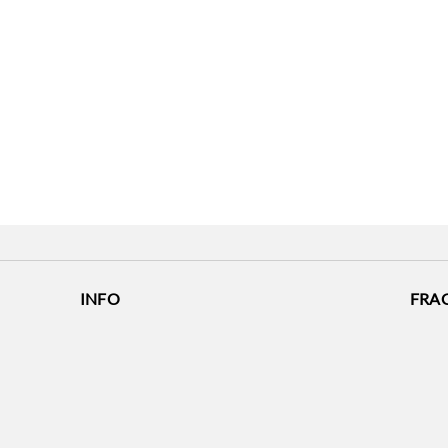
INFO
FRA
Schenker
eMail:
Unternehmer
Arbeitgeber
Gutscheinabfrage