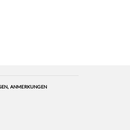
GEN, ANMERKUNGEN
support@zmyle.de