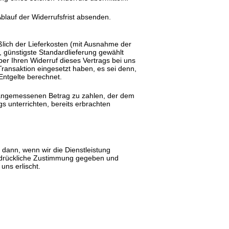
Ablauf der Widerrufsfrist absenden.
ßlich der Lieferkosten (mit Ausnahme der
, günstigste Standardlieferung gewählt
er Ihren Widerruf dieses Vertrags bei uns
ransaktion eingesetzt haben, es sei denn,
Entgelte berechnet.
n angemessenen Betrag zu zahlen, der dem
s unterrichten, bereits erbrachten
 dann, wenn wir die Dienstleistung
usdrückliche Zustimmung gegeben und
uns erlischt.