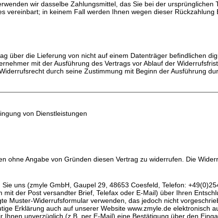
rwenden wir dasselbe Zahlungsmittel, das Sie bei der ursprünglichen T
es vereinbart; in keinem Fall werden Ihnen wegen dieser Rückzahlung 
rag über die Lieferung von nicht auf einem Datenträger befindlichen di
ernehmer mit der Ausführung des Vertrags vor Ablauf der Widerrufsfris
n Widerrufsrecht durch seine Zustimmung mit Beginn der Ausführung dur
ringung von Dienstleistungen
en ohne Angabe von Gründen diesen Vertrag zu widerrufen. Die Widerru
Sie uns (zmyle GmbH, Gaupel 29, 48653 Coesfeld, Telefon: +49(0)254
in mit der Post versandter Brief, Telefax oder E-Mail) über Ihren Entsch
gte Muster-Widerrufsformular verwenden, das jedoch nicht vorgeschrie
tige Erklärung auch auf unserer Website www.zmyle.de elektronisch a
r Ihnen unverzüglich (z.B. per E-Mail) eine Bestätigung über den Einga