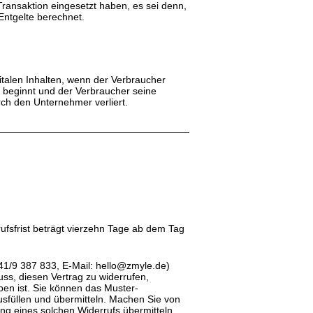
ransaktion eingesetzt haben, es sei denn,
Entgelte berechnet.
gitalen Inhalten, wenn der Verbraucher
t beginnt und der Verbraucher seine
ch den Unternehmer verliert.
fsfrist beträgt vierzehn Tage ab dem Tag
1/9 387 833, E-Mail: hello@zmyle.de)
luss, diesen Vertrag zu widerrufen,
ben ist. Sie können das Muster-
usfüllen und übermitteln. Machen Sie von
ng eines solchen Widerrufs übermitteln.